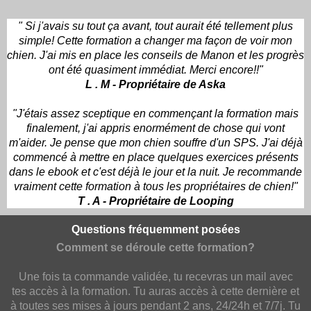
" Si j'avais su tout ça avant, tout aurait été tellement plus
simple! Cette formation a changer ma façon de voir mon
chien. J'ai mis en place les conseils de Manon et les progrès
ont été quasiment immédiat. Merci encore!!"
L . M - Propriétaire de Aska
"J'étais assez sceptique en commençant la formation mais
finalement, j'ai appris enormément de chose qui vont
m'aider. Je pense que mon chien souffre d'un SPS. J'ai déjà
commencé à mettre en place quelques exercices présents
dans le ebook et c'est déjà le jour et la nuit. Je recommande
vraiment cette formation à tous les propriétaires de chien!"
T . A - Propriétaire de Looping
Questions fréquemment posées
Comment se déroule cette formation?
Une fois ta commande validée, tu recevras un mail avec
tes accès à la formation. Tu auras accès à cette dernière et
à toutes ses mises à jours pendant 2 ans, 24/24h et 7/7j. Tu