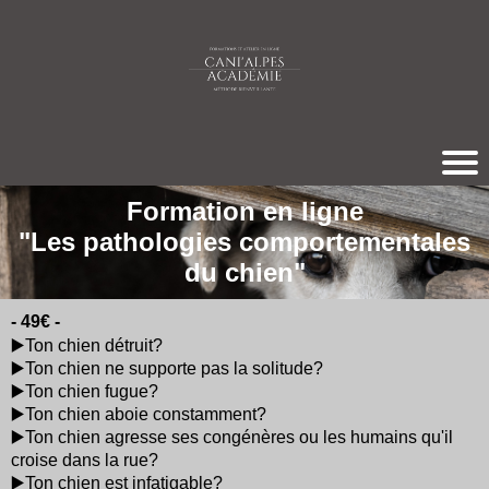
Formation en ligne
"Les pathologies comportementales
du chien"
- 49€ -
▶️Ton chien détruit?
▶️Ton chien ne supporte pas la solitude?
▶️Ton chien fugue?
▶️Ton chien aboie constamment?
▶️Ton chien agresse ses congénères ou les humains qu'il
croise dans la rue?
▶️Ton chien est infatigable?